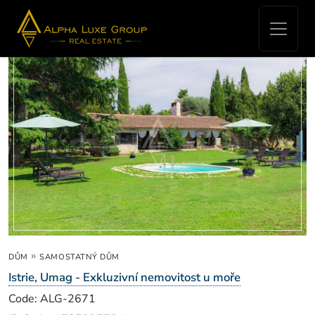
Real Estate for sale - Umag
»
DŮM
SAMOSTATNÝ DŮM
Istrie, Umag - Exkluzivní nemovitost u moře
Code: ALG-2671