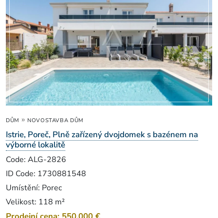
»
DŮM
NOVOSTAVBA DŮM
Istrie, Poreč, Plně zařízený dvojdomek s bazénem na
výborné lokalitě
Code: ALG-2826
ID Code: 1730881548
Umístění: Porec
Velikost: 118 m²
Prodejní cena: 550.000 €