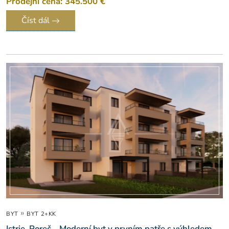
Prodejní cena: 345.500 €
Číst dál
»
BYT
BYT 2+KK
Istrie, Poreč – Moderní byt v prvním patře s výhledem