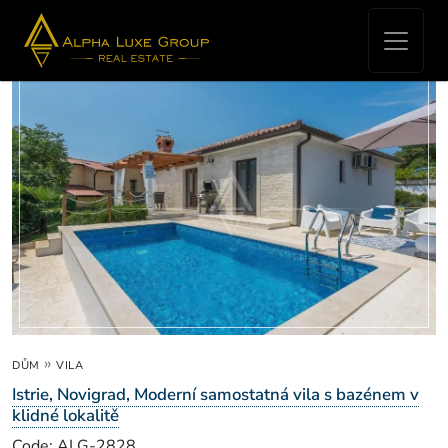
Real Estate for sale -
»
DŮM
VILA
Istrie, Novigrad, Moderní samostatná vila s bazénem v
klidné lokalitě
Code: ALG-2828