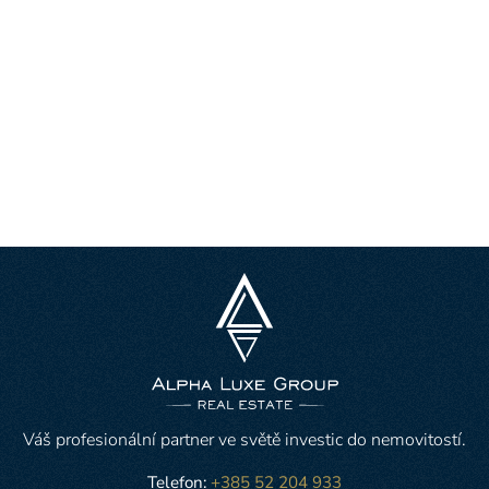
Váš profesionální partner ve světě investic do nemovitostí.
Telefon:
+385 52 204 933