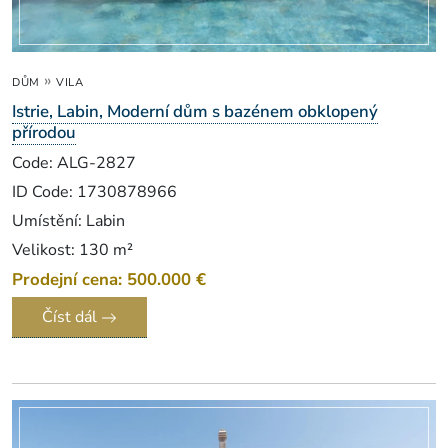
»
DŮM
VILA
Istrie, Labin, Moderní dům s bazénem obklopený
přírodou
Code: ALG-2827
ID Code: 1730878966
Umístění: Labin
Velikost: 130 m²
Prodejní cena: 500.000 €
Číst dál